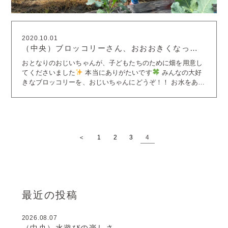
2020.10.01
（中央）ブロッコリーさん、おおおきくなって
ね！
おとなりのおじいちゃんが、子どもたちのために畑を用意し
てくださいました
本当にありがたいです
みんなの大好
きなブロッコリーを、おじいちゃんにどうぞ！！ お水をあげ
たよ
最後はみんなで「おおきくなあれ！」のおまじない
「おじいちゃんありがとう！」お礼が上手だね
おじい
ちゃん、ありがとうございます
かえで組さんは、一足お先
に紅葉シーズン到来です
どんぐり拾い、宝探しのように夢
中です
今日はちょっぴり暑かったですね！！木陰でごろご
＜
1
2
3
4
ろ・・・気持ちいい～
今夜は中秋の名月！！給食もお月見
メニューです
今夜はきれいな月が見えそうですね
最近の投稿
2026.08.07
（中央）水遊びの楽しさ