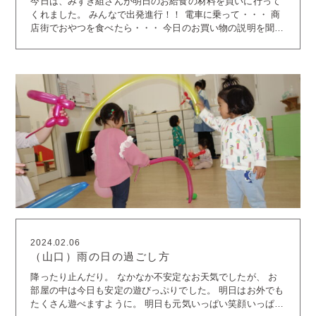
今日は、みずき組さんが明日のお給食の材料を買いに行って
くれました。 みんなで出発進行！！ 電車に乗って・・・ 商
店街でおやつを食べたら・・・ 今日のお買い物の説明を聞い
て、買いたいものをそれぞれが選びました。 自分が買うもの
が付いたブレスレットをもらって、お店に移動します！ みん
な嬉しそうですね
お店に到着
自分が買うものを見つけ
て、お金を払ってお買い物完了
『八百花まつにし』さん、
ご協力ありがとうございました
最後に商店街を歩きまし
た。 電車や野菜など、いろいろなものに興味津々な子どもた
ち・・・ いろんな刺激を受けたことと思います
お家の人
とのお買い物を思い出したりもしたことでしょう。 帰園した
時には「これ買ってきたよ」とキラキラのお顔でお野菜を渡
してくれました。 そしてお給食のお野菜をいつもよりたくさ
ん食べる姿もみられたようですよ
2024.02.06
（山口）雨の日の過ごし方
降ったり止んだり。 なかなか不安定なお天気でしたが、 お
部屋の中は今日も安定の遊びっぷりでした。 明日はお外でも
たくさん遊べますように。 明日も元気いっぱい笑顔いっぱい