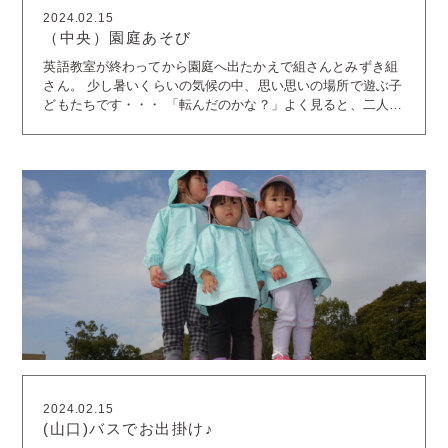
2024.02.15
（中央）園庭あそび
英語教室が終わってから園庭へ出たかえで組さんとみずき組
さん。 少し暑いくらいの気候の中、思い思いの場所で遊ぶ子
どもたちです・・・ 「転んだのかな？」よく見ると、二人で
タイヤの動きを見ています
整備士さんみたいでかっこいい
ね！ ゆっくりゆっくり押してあげています。 小さい子だ
と、ゆっくりがいいのだということを ちゃんとわかってくれ
ているんですね
バランス～
こんな感じで先生たちをた
くさん笑わせてくれています。 お友達がボール遊びをしてい
るのを見て、 同じようにボールを持ってきました。 いろん
な方向に向かってポーン！ 乗りたいものが一緒なら、一緒に
乗るのもアリだねっ
クモを発見！ クモの動く様子をジッ
と観察・・・ 「ここにのって～」 この後、車を後ろから押
してもらって二人でドライブしていました
しっかり指をか
けて、一人で登れるようになったね！ 『倒れて助けてもら
う』という遊び
お友達がダッシュで助けに来てくれて、と
っても嬉しそうでした
「おいしいね～」というように、顔
を見合わせながら飲んでいます。 仲間に入れてほしくなる瞬
間でした
お弁当を作ってくれたので、手で「パクリ」とい
ただきました。 「手、汚れたから洗ったら～？」とおままご
2024.02.15
とコーナーへ案内してくれました
(山口)バスでお出掛け♪
「ここで洗うのよ」なん
でも教えてくれ、頼もしかったです
なつめ組さん、かえで