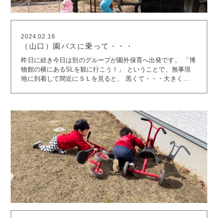
2024.02.16
（山口）園バスに乗って・・・
昨日に続き今日は別のグループが園外保育へ出発です。 「博
物館の横にあるSLを観に行こう！」 ということで、無事現
地に到着して間近にＳＬを見ると、 黒くて・・・大きく
て・・・ごつごつしてて・・・ なんだかちょっと怖がる子供
たち。 でも、遠くから見て暫し様子を伺い、徐々に近付き、
そのうち「カッコイイ～♪」と心変わりしていました(*^-^*)
その後はパークロードを歩き、地下道を通り、 みんなで公園
の方まで行きました。 園バスチーム以外のお友達はお散歩
へ。 菜の花や椿、タンポポにナズナ。 各々が嬉しそうに手
に取り、 「お花のにおいがするぅ♪」 と、友達同士でその香
りの良さを伝え合っていました。 あんずさんはスモックを着
て園庭で遊びました。 ミントグリーンがとても似合っていま
したよ。 スモックの季節が到来です。 さて、あっという間
の週末です。 過ごしやすい土日になるとかナントカカント
カ…。 来週もどうぞ張り切ってご登園ください。