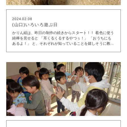
2024.02.08
(山口)いろいろ遊ぶ日
かりん組は、昨日の制作の続きからスタート！！ 着色に使う
綿棒を見せると 「耳くるくるするやつぅ！」 「おうちにも
あるよ！」 と、それぞれが知っていることを嬉しそうに教え
てくれました。 ノリは人差し指につけることもしっかり覚え
ていたようです。 その後、しっかりとノリを塗りつけて完成
しました(*^-^*) もう一つのお部屋では身体を動かして 平均台
やフープに挑戦！！ 応援する姿もみることができました♪ 晴
天の園庭遊び。 子供たちの目もキラキラと輝いていました。
明日も元気いっぱい笑顔いっぱいの登園をお待ちしておりま
す。