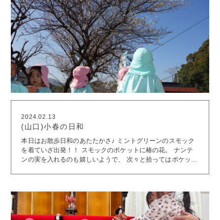
2024.02.13
(山口)小春の日和
本日はお散歩日和のあたたかさ♪ ミントグリーンのスモック
を着ていざ出発！！ スモックのポケットに椿の花。 ナンテ
ンの実を入れるのも嬉しいようで、 次々と拾ってはポケット
に入れていく子もいました(*^-^*) 道中は猫や犬にも会えまし
た。 もちろん❝犬のおまわりさん❞を何度も繰り返し歌いなが
ら無事帰園です♪ 園庭では「おぉぉい！」とお散歩メンバー
をお見送りして、 園庭でゆったりと遊ぶことができました
(^^♪