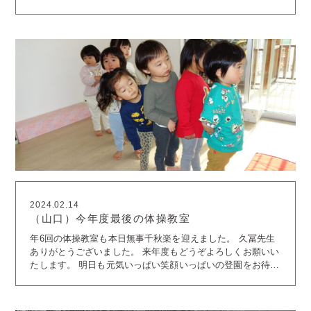
らはみずき組さんが店員さんになってくれます。 「がんばる
ぞー」と気合十分！！ なつめ組さんとかえで組さんがご来店
です。 はじめは少し戸惑いを見せた子どもたちですが、 す
ぐに雰囲気に慣れてお買い物を楽しんでいました
みずき組
さんはレジを交代しながらせっせと働きます
レジをした
り、商品を勧める姿もサマになっていました。 こんな姿、小
さい子から見たら憧れちゃいますね
新人のバイトさんも頑
張ってくれました（笑） そして、毎年この日は派手眼鏡の子
どもたちがチラホラ・・・ みんな似合ってるね
無事に商
品も売り切れました。 お部屋でもお店屋さんごっこを楽しみ
ます。 お昼はレストランに変身
調理の先生が店員さんに
変身して配ってくれました。 今年も大盛況のショッピングセ
ンターココモ。 来年も楽しみです
2024.02.14
（山口）今年度最後の体操教室
年6回の体操教室も本日無事千秋楽を迎えました。 久冨先生
ありがとうございました。 来年度もどうぞよろしくお願いい
たします。 明日も元気いっぱい笑顔いっぱいの登園をお待ち
しております。