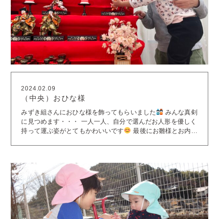
2024.02.09
（中央）おひな様
みずき組さんにおひな様を飾ってもらいました
みんな真剣
に見つめます・・・ 一人一人、自分で選んだお人形を優しく
持って運ぶ姿がとてもかわいいです
最後にお雛様とお内裏
様が登場！ プリンセス大好きな子どもたちは「かわいいね
～」と嬉しそう
ほっぺをつついたり、髪をなでたりして優
しく触れています。 お雛様も、無事に定位置に座ることがで
きました
「最後によしよしするー」と、よしよししてお別
れしました
今年もステキなひな祭りが迎えられそうです