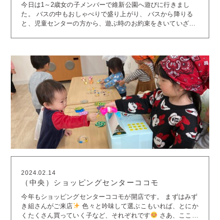
今日は1～2歳女の子メンバーで維新公園へ遊びに行きまし
組さんも、ぐっと大きくなりました～
た。 バスの中もおしゃべりで盛り上がり、 バスから降りる
と、児童センターの方から、遊ぶ時のお約束をきいていざ公
園へ(^^)/ 「あれしよぉ！」と友達を誘っていろんな遊具をた
のしみ、 「ここ、家族でよくくるよぉ！」と口々に教えてく
れました。 そしてなぜだか、写真タイムの多いプリンセスた
ちでした♡ 保育園では、あんず組さんとボーイズたちは、
園庭を広々と使って一人ひとりが集中して繰り返し遊ぶ姿が
みられました。 明日はバスに乗れるとワクワクしているボー
イズたちです♪ きょうも楽しいことたくさん見つけることが
出来ました。 明日も元気いっぱい笑顔いっぱいの登園をお待
ちしております。
2024.02.14
（中央）ショッピングセンターココモ
今年もショッピングセンターココモが開店です。 まずはみず
き組さんがご来店
色々と吟味して選ぶこもいれば、とにか
くたくさん買っていく子など、それぞれです
さあ、ここか