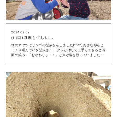
2024.02.09
(山口)週末も忙しい…
朝のオヤツはリンゴの型抜きをしました(*^-^*) 好きな形をじ
っくり選んでいざ型抜き！！ グッと押して上手くできると満
面の笑み♪ 「おかわりぃ！！」と声が響き渡っていました！
かりん組さんは、フルーツバスケットの導入として ひっこし
ゲームをしてみました。 なんだかいつもと違う椅子の配置に
わくわく♪ 遊びながらルールを理解し、何度も繰り返し楽し
むことができました(*^^) お外はポカポカで上着を次々に脱い
でいくほどで、 三輪車やスクーターが人気の今日この頃で
す。 あっという間の週末です。 来週もどうぞ張り切ってご
登園ください。