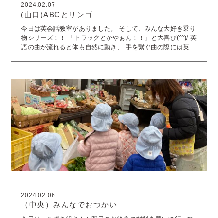
2024.02.07
(山口)ABCとリンゴ
今日は英会話教室がありました。 そして、みんな大好き乗り
物シリーズ！！ 「トラックとかやぁん！！」と大喜び(^^)/ 英
語の曲が流れると体も自然に動き、 手を繋ぐ曲の際には英会
話の先生と手を繋ぎたくて、 取り合いになったりしながら
も、 子ども同士で折り合いをつけながら上手に繋ぐ姿をみる
こともできました♪ さて、お次はリンゴをみんなの前で切っ
てみました(*^-^*) 一緒に手の包丁でトントントンと切ってい
く可愛い子供たち。 リンゴの種を触ったり、嗅いだ
り・・・。 そして、長く長く剥かれた皮はまさに手品のそ
れ。 「たべたぁい！」 と、リンゴの皮も大人気！ぺろりと
完食です♪ 今日も楽しいことたくさん見つけることが出来ま
した。 明日も元気いっぱい笑顔いっぱいの登園をお待ちして
おります。
2024.02.06
（中央）みんなでおつかい