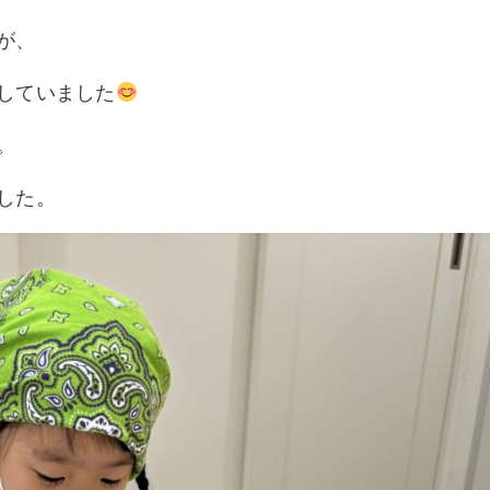
が、
していました
。
した。